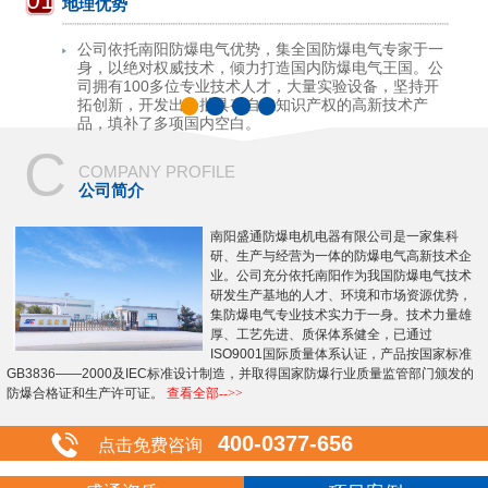
01
地理优势
公司依托南阳防爆电气优势，集全国防爆电气专家于一
身，以绝对权威技术，倾力打造国内防爆电气王国。公
司拥有100多位专业技术人才，大量实验设备，坚持开
拓创新，开发出一批具有自主知识产权的高新技术产
品，填补了多项国内空白。
C
COMPANY PROFILE
公司简介
南阳盛通防爆电机电器有限公司是一家集科
研、生产与经营为一体的防爆电气高新技术企
业。公司充分依托南阳作为我国防爆电气技术
研发生产基地的人才、环境和市场资源优势，
集防爆电气专业技术实力于一身。技术力量雄
厚、工艺先进、质保体系健全，已通过
ISO9001国际质量体系认证，产品按国家标准
GB3836——2000及IEC标准设计制造，并取得国家防爆行业质量监管部门颁发的
防爆合格证和生产许可证。
查看全部-->>
400-0377-656
点击免费咨询