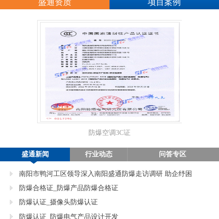
盛通资质
项目案例
防爆空调3C证
正
盛通新闻
行业动态
问答专区
南阳市鸭河工区领导深入南阳盛通防爆走访调研 助企纾困
促发展
防爆合格证_防爆产品防爆合格证
防爆认证_摄像头防爆认证
防爆认证_防爆电气产品设计开发