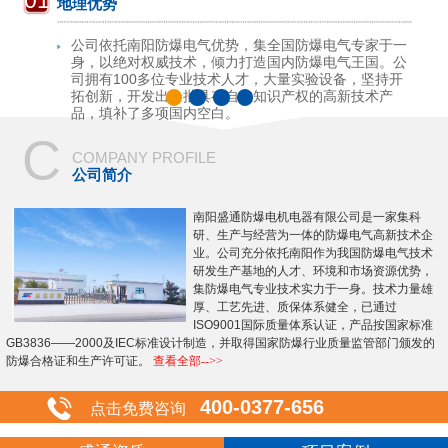
01
地理优势
公司依托南阳防爆电气优势，集全国防爆电气专家于一
身，以绝对权威技术，倾力打造国内防爆电气王国。公
司拥有100多位专业技术人才，大量实验设备，坚持开
拓创新，开发出一批具有自主知识产权的高新技术产
品，填补了多项国内空白。
C
COMPANY PROFILE
公司简介
南阳盛通防爆电机电器有限公司是一家集科
研、生产与经营为一体的防爆电气高新技术企
业。公司充分依托南阳作为我国防爆电气技术
研发生产基地的人才、环境和市场资源优势，
集防爆电气专业技术实力于一身。技术力量雄
厚、工艺先进、质保体系健全，已通过
ISO9001国际质量体系认证，产品按国家标准
GB3836——2000及IEC标准设计制造，并取得国家防爆行业质量监管部门颁发的
防爆合格证和生产许可证。
查看全部-->>
400-0377-656
点击免费咨询