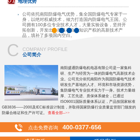
01
地理优势
公司依托南阳防爆电气优势，集全国防爆电气专家于一
身，以绝对权威技术，倾力打造国内防爆电气王国。公
司拥有100多位专业技术人才，大量实验设备，坚持开
拓创新，开发出一批具有自主知识产权的高新技术产
品，填补了多项国内空白。
C
COMPANY PROFILE
公司简介
南阳盛通防爆电机电器有限公司是一家集科
研、生产与经营为一体的防爆电气高新技术企
业。公司充分依托南阳作为我国防爆电气技术
研发生产基地的人才、环境和市场资源优势，
集防爆电气专业技术实力于一身。技术力量雄
厚、工艺先进、质保体系健全，已通过
ISO9001国际质量体系认证，产品按国家标准
GB3836——2000及IEC标准设计制造，并取得国家防爆行业质量监管部门颁发的
防爆合格证和生产许可证。
查看全部-->>
400-0377-656
点击免费咨询