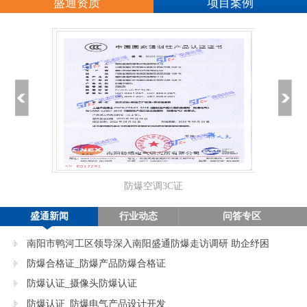
盛通资质
项目案例
防爆空调3C证
正
盛通新闻
行业动态
问答专区
南阳市鸭河工区领导深入南阳盛通防爆走访调研 助企纾困
促发展
防爆合格证_防爆产品防爆合格证
防爆认证_摄像头防爆认证
防爆认证_防爆电气产品设计开发