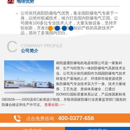
01
地理优势
公司依托南阳防爆电气优势，集全国防爆电气专家于一
身，以绝对权威技术，倾力打造国内防爆电气王国。公
司拥有100多位专业技术人才，大量实验设备，坚持开
拓创新，开发出一批具有自主知识产权的高新技术产
品，填补了多项国内空白。
C
COMPANY PROFILE
公司简介
南阳盛通防爆电机电器有限公司是一家集科
研、生产与经营为一体的防爆电气高新技术企
业。公司充分依托南阳作为我国防爆电气技术
研发生产基地的人才、环境和市场资源优势，
集防爆电气专业技术实力于一身。技术力量雄
厚、工艺先进、质保体系健全，已通过
ISO9001国际质量体系认证，产品按国家标准
GB3836——2000及IEC标准设计制造，并取得国家防爆行业质量监管部门颁发的
防爆合格证和生产许可证。
查看全部-->>
400-0377-656
点击免费咨询