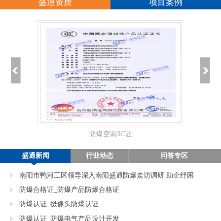
盛通资质
项目案例
防爆空调3C证
正
盛通新闻
行业动态
问答专区
南阳市鸭河工区领导深入南阳盛通防爆走访调研 助企纾困
促发展
防爆合格证_防爆产品防爆合格证
防爆认证_摄像头防爆认证
防爆认证_防爆电气产品设计开发