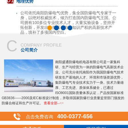
01
地理优势
公司依托南阳防爆电气优势，集全国防爆电气专家于一
身，以绝对权威技术，倾力打造国内防爆电气王国。公
司拥有100多位专业技术人才，大量实验设备，坚持开
拓创新，开发出一批具有自主知识产权的高新技术产
品，填补了多项国内空白。
C
COMPANY PROFILE
公司简介
南阳盛通防爆电机电器有限公司是一家集科
研、生产与经营为一体的防爆电气高新技术企
业。公司充分依托南阳作为我国防爆电气技术
研发生产基地的人才、环境和市场资源优势，
集防爆电气专业技术实力于一身。技术力量雄
厚、工艺先进、质保体系健全，已通过
ISO9001国际质量体系认证，产品按国家标准
GB3836——2000及IEC标准设计制造，并取得国家防爆行业质量监管部门颁发的
防爆合格证和生产许可证。
查看全部-->>
400-0377-656
点击免费咨询