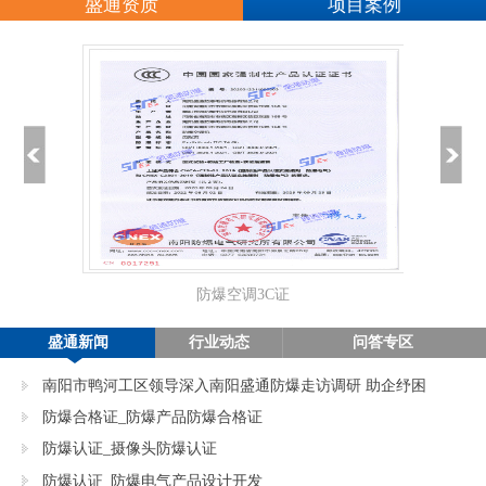
盛通资质
项目案例
防爆空调3C证
正
盛通新闻
行业动态
问答专区
南阳市鸭河工区领导深入南阳盛通防爆走访调研 助企纾困
促发展
防爆合格证_防爆产品防爆合格证
防爆认证_摄像头防爆认证
防爆认证_防爆电气产品设计开发