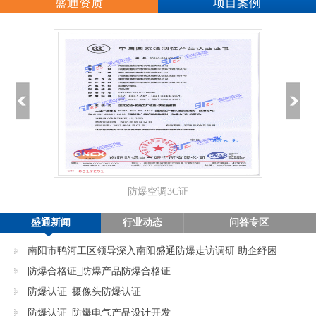
盛通资质
项目案例
防爆空调3C证
正
盛通新闻
行业动态
问答专区
南阳市鸭河工区领导深入南阳盛通防爆走访调研 助企纾困
促发展
防爆合格证_防爆产品防爆合格证
防爆认证_摄像头防爆认证
防爆认证_防爆电气产品设计开发