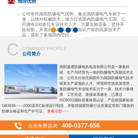
01
地理优势
公司依托南阳防爆电气优势，集全国防爆电气专家于一
身，以绝对权威技术，倾力打造国内防爆电气王国。公
司拥有100多位专业技术人才，大量实验设备，坚持开
拓创新，开发出一批具有自主知识产权的高新技术产
品，填补了多项国内空白。
C
COMPANY PROFILE
公司简介
南阳盛通防爆电机电器有限公司是一家集科
研、生产与经营为一体的防爆电气高新技术企
业。公司充分依托南阳作为我国防爆电气技术
研发生产基地的人才、环境和市场资源优势，
集防爆电气专业技术实力于一身。技术力量雄
厚、工艺先进、质保体系健全，已通过
ISO9001国际质量体系认证，产品按国家标准
GB3836——2000及IEC标准设计制造，并取得国家防爆行业质量监管部门颁发的
防爆合格证和生产许可证。
查看全部-->>
400-0377-656
点击免费咨询