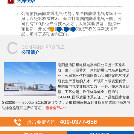
01
地理优势
公司依托南阳防爆电气优势，集全国防爆电气专家于一
身，以绝对权威技术，倾力打造国内防爆电气王国。公
司拥有100多位专业技术人才，大量实验设备，坚持开
拓创新，开发出一批具有自主知识产权的高新技术产
品，填补了多项国内空白。
C
COMPANY PROFILE
公司简介
南阳盛通防爆电机电器有限公司是一家集科
研、生产与经营为一体的防爆电气高新技术企
业。公司充分依托南阳作为我国防爆电气技术
研发生产基地的人才、环境和市场资源优势，
集防爆电气专业技术实力于一身。技术力量雄
厚、工艺先进、质保体系健全，已通过
ISO9001国际质量体系认证，产品按国家标准
GB3836——2000及IEC标准设计制造，并取得国家防爆行业质量监管部门颁发的
防爆合格证和生产许可证。
查看全部-->>
400-0377-656
点击免费咨询