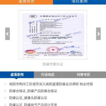
盛通资质
项目案例
防爆空调3C证
正
盛通新闻
行业动态
问答专区
南阳市鸭河工区领导深入南阳盛通防爆走访调研 助企纾困
促发展
防爆合格证_防爆产品防爆合格证
防爆认证_摄像头防爆认证
防爆认证_防爆电气产品设计开发