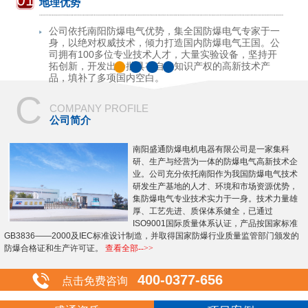
01
地理优势
公司依托南阳防爆电气优势，集全国防爆电气专家于一
身，以绝对权威技术，倾力打造国内防爆电气王国。公
司拥有100多位专业技术人才，大量实验设备，坚持开
拓创新，开发出一批具有自主知识产权的高新技术产
品，填补了多项国内空白。
C
COMPANY PROFILE
公司简介
南阳盛通防爆电机电器有限公司是一家集科
研、生产与经营为一体的防爆电气高新技术企
业。公司充分依托南阳作为我国防爆电气技术
研发生产基地的人才、环境和市场资源优势，
集防爆电气专业技术实力于一身。技术力量雄
厚、工艺先进、质保体系健全，已通过
ISO9001国际质量体系认证，产品按国家标准
GB3836——2000及IEC标准设计制造，并取得国家防爆行业质量监管部门颁发的
防爆合格证和生产许可证。
查看全部-->>
400-0377-656
点击免费咨询