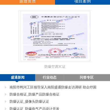
盛通资质
项目案例
防爆空调3C证
正
盛通新闻
行业动态
问答专区
南阳市鸭河工区领导深入南阳盛通防爆走访调研 助企纾困
促发展
防爆合格证_防爆产品防爆合格证
防爆认证_摄像头防爆认证
防爆认证_防爆电气产品设计开发