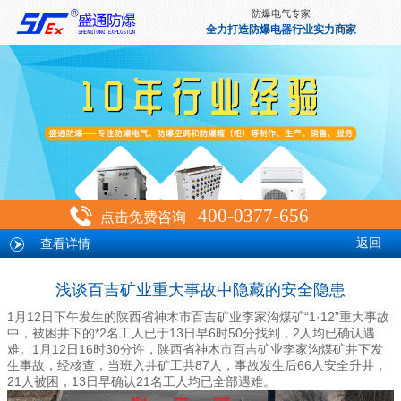
防爆电气专家
全力打造防爆电器行业实力商家
400-0377-656
点击免费咨询
查看详情
返回
浅谈百吉矿业重大事故中隐藏的安全隐患
1月12日下午发生的陕西省神木市
李家沟煤矿“1·12”重大事故
百吉矿业
中，被困井下的*2名工人已于13日早6时50分找到，2人均已确认遇
难。1月12日16时30分许，陕西省神木市百吉矿业李家沟煤矿井下发
生事故，经核查，当班入井矿工共87人，事故发生后66人安全升井，
21人被困，13日早确认21名工人均已全部遇难。