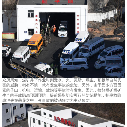
众所周知，煤矿井下作业时刻受水、火、瓦斯、煤尘、顶板等自然灾
害的威胁，稍有不慎，就有发生事故的危险。另外，由于受多方面因
素的子曰，机电、运输、放炮等事故时有发生、因此，搞好煤矿煤矿
生产的事故隐患预测预防，提前采取切实可行的防范措施，把事故隐
患消失在萌芽之中，变事故的被动预防为主动预防。