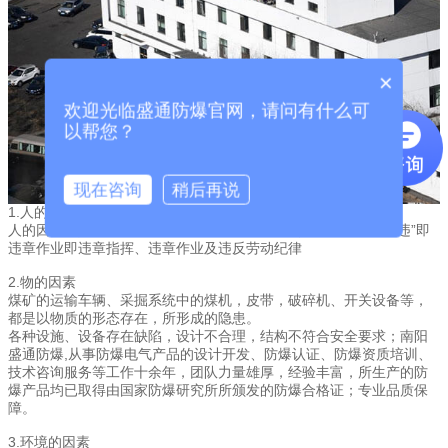
×
欢迎光临盛通防爆官网，请问有什么可
以帮您？
现在咨询
稍后再说
1.人的因素
人的因素就是指“三违”行为和由“三违”心理因素形成的隐患。“三违”即
违章作业即违章指挥、违章作业及违反劳动纪律
2.物的因素
煤矿的运输车辆、采掘系统中的煤机，皮带，破碎机、开关设备等，
都是以物质的形态存在，所形成的隐患。
各种设施、设备存在缺陷，设计不合理，结构不符合安全要求；南阳
盛通防爆,从事
的设计开发、防爆认证、防爆资质培训、
防爆电气产品
技术咨询服务等工作十余年，团队力量雄厚，经验丰富，所生产的防
爆产品均已取得由国家防爆研究所所颁发的
；专业品质保
防爆合格证
障。
3.环境的因素