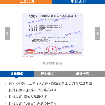
盛通资质
项目案例
防爆空调3C证
正
盛通新闻
行业动态
问答专区
南阳市鸭河工区领导深入南阳盛通防爆走访调研 助企纾困
促发展
防爆合格证_防爆产品防爆合格证
防爆认证_摄像头防爆认证
防爆认证_防爆电气产品设计开发