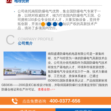
01
地理优势
公司依托南阳防爆电气优势，集全国防爆电气专家于一
身，以绝对权威技术，倾力打造国内防爆电气王国。公
司拥有100多位专业技术人才，大量实验设备，坚持开
拓创新，开发出一批具有自主知识产权的高新技术产
品，填补了多项国内空白。
C
COMPANY PROFILE
公司简介
南阳盛通防爆电机电器有限公司是一家集科
研、生产与经营为一体的防爆电气高新技术企
业。公司充分依托南阳作为我国防爆电气技术
研发生产基地的人才、环境和市场资源优势，
集防爆电气专业技术实力于一身。技术力量雄
厚、工艺先进、质保体系健全，已通过
ISO9001国际质量体系认证，产品按国家标准
GB3836——2000及IEC标准设计制造，并取得国家防爆行业质量监管部门颁发的
防爆合格证和生产许可证。
查看全部-->>
400-0377-656
点击免费咨询