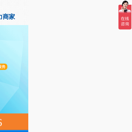
力商家
6