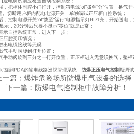
腔门送电调试前应检查自动控制系统；
时候，把柜体副腔小门打开，控制箱电源“of”拨至“分”位置，换气开
位置。切断用户柜内配电电源开关，单独调试正压柜自控系统；
源后，控制电源开关“of”拨至“运行”电源指示灯HD1亮，开始送电
显示，20分钟后只要不显示“零位”就是正常；
误表示自控系统正常，进入下一步；
试正压腔受压情况；
有进出电缆接线等无误；
的出气手动阀旋到打开位置；
进气手动阀旋到三分之一打开位置，正压柜进入无意识换气，整柜
“kk”旋到PDA的输电线路巡视管理系统，
防爆正压电气控制柜
调
上一篇：
爆炸危险场所防爆电气设备的选择
下一篇：
防爆电气控制柜中故障分析！