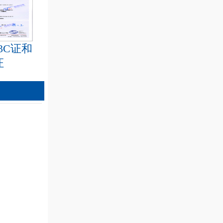
3C证和
证