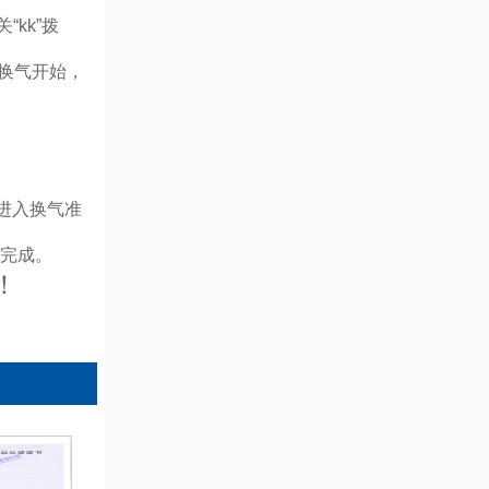
关“kk”拨
，换气开
始，
进入换气准
试完成。
！