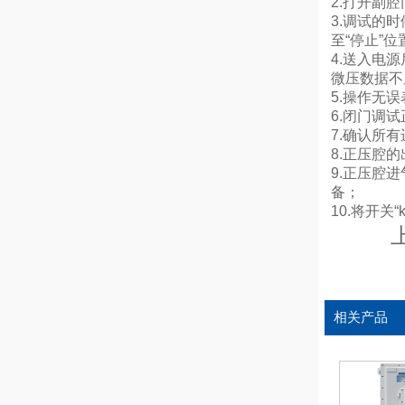
2.打开副
3.调试的
至“停止”
4.送入电
微压数据不
5.操作无
6.闭门调
7.确认所
8.正压腔
9.正压腔
备；
10.将开关
相关产品