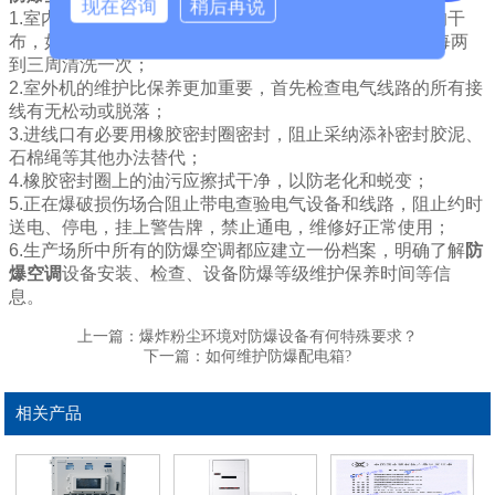
现在咨询
稍后再说
1.室内机的维护相对简单，室内机前盖和壳可以用柔软的干
布，如果脏了就用湿布蘸温水擦拭，脱离氛围过滤器，每两
到三周清洗一次；
2.室外机的维护比保养更加重要，首先检查电气线路的所有接
线有无松动或脱落；
3.进线口有必要用橡胶密封圈密封，阻止采纳添补密封胶泥、
石棉绳等其他办法替代；
4.橡胶密封圈上的油污应擦拭干净，以防老化和蜕变；
5.正在爆破损伤场合阻止带电查验电气设备和线路，阻止约时
送电、停电，挂上警告牌，禁止通电，维修好正常使用；
6.生产场所中所有的防爆空调都应建立一份档案，明确了解
防
爆空调
设备安装、检查、设备防爆等级维护保养时间等信
息。
上一篇：
爆炸粉尘环境对防爆设备有何特殊要求？
下一篇：
如何维护防爆配电箱?
相关产品