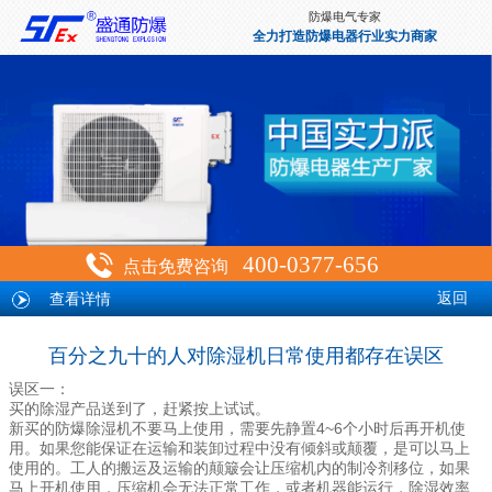
防爆电气专家
全力打造防爆电器行业实力商家
400-0377-656
点击免费咨询
查看详情
返回
百分之九十的人对除湿机日常使用都存在误区
误区一：
买的除湿产品送到了，赶紧按上试试。
新买的
不要马上使用，需要先静置4~6个小时后再开机使
防爆除湿机
用。如果您能保证在运输和装卸过程中没有倾斜或颠覆，是可以马上
使用的。工人的搬运及运输的颠簸会让压缩机内的制冷剂移位，如果
马上开机使用，压缩机会无法正常工作，或者机器能运行，除湿效率