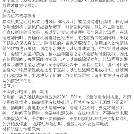
水平放置，或者从高处到低处，不可以高低不平或从低到高处，这样
放置才能方便排水。
误区七：
除湿机不需要保养
除湿机要定期对风道（进风口和出风口）或过滤网进行清理，长时间
使用除湿机，进风口处容易堵塞，引起进风不顺，风进不去除湿机，
会直接影响除湿效果，所以要定期定时清理机器的风道过滤网。在清
理过滤网时，要确保机器电源已经拔掉，避免在拆卸过滤网时，出现
问题以确保人身安全。除湿机的外表也需要清理，使用加入软性清洁
剂的软布进行擦拭，切勿用水冲洗，以免造成漏电。空气经过过滤网
时，会留下灰尘和杂质，被灰尘等阻塞之后将会影响除湿功能，因此
在使用期间，每两周能够清洗一次，以确保除湿功能。过滤网可以通
过吸尘器或用清水洗净后至于阴凉处吹干，再装回使用。切不可用侵
蚀性化学物品清洗或在太阳下直射，以防过滤网变形或损伤。过滤网
老化或损坏后，要尽快换个新的，再使用除湿机，请不要在没有过滤
网的情况下使用。
误区八：
不管多少电源，插上就用
使用前，要先确认电源电压为220V，50Hz。尽量使用专用插座、严禁
使用多孔插座，确保插座有接地处理，严禁将多余的电源线不正常折
叠。插电时，将电源插头清理干净。清理除湿机时，要先将电源关
掉。长时间不使用时，也要将电源关掉。在拔电源时，不要拉动电源
线来拔掉插头。手湿时不要插插头。不要用拔电和插电来控制除湿机
的开始及停止。 在移动除湿机时，也应小心不要压坏电线。
友情提示您：
盛通防爆