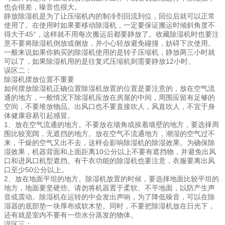
也会很差，噪音也很大。
静放除湿机是为了让压缩机内的制冷剂回流到位，回位后就可以正常
使用了。在使用时如果要移动除湿机，一定要保证搬运时倾斜角度不
得大于45°，这样就不用每次搬运后都要静放了。收藏除湿机时也要注
意不要将除湿机倒放或侧放，并小心轻放避免碰撞，妨碍下次使用。
一般来说如果你购买的除湿机使用的是转子压缩机，静放两三小时就
可以了，如果除湿机用的是往复式压缩机则需要静放12小时。
误区二：
除湿机摆放位置不重要
如何摆放除湿机正确位置除湿机放置的位置是要注意的，放在空气流
通的地方，一般情况下除湿机应放在房屋的中间，周围应留有足够的
空间，不要堆放物品。出风口也不要直接吹人，风直吹人，不宜于身
体健康容易引起感冒。
1、放在空气流通的地方。不要放在墙角或挨着墙壁的地方，要选择周
围比较宽阔，无遮挡的地方。放在空气不流通地方，潮湿的空气过不
来，干燥的空气又出不去，这样会影响除湿机的除湿效果。为确保除
湿效果，机器背面和上面距离10公分以上不要有遮挡物，并避免出风
口和进风口机型遮挡。有干衣功能的除湿机也要注意，衣服要离出风
口至少50公分以上。
2、放在地面平坦的地方。除湿机放置的时候，要选择地面比较平坦的
地方，地面要坚硬些。请勿将机器置于柔软、不平地面，以防产生声
音或震动。除湿机在运转的中会发出声响，为了降低噪音，可以在除
湿器的底部垫一块厚布或软木垫。同时，不要把除湿机放在日光下，
还有就是室内不要有一些水分蒸发的物体。
误区三：