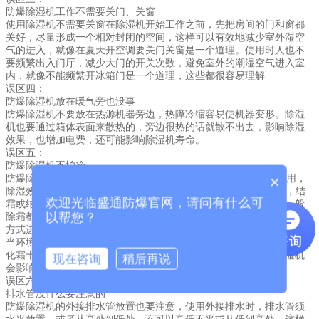
防爆除湿机工作不需要关门、关窗
使用除湿机不需要关窗在除湿机开始工作之前，先把房间的门和窗都
关好，尽量形成一个相对封闭的空间，这样可以有效地减少室外湿空
气的进入，就像在夏天开空调要关门关窗是一个道理。使用时人也不
要频繁出入门厅，减少大门的开关次数，避免室外的潮湿空气进入室
内，就像不能频繁开冰箱门是一个道理，这些都很容易理解
误区四：
防爆除湿机放在暖气旁也没事
防爆除湿机不要放在热源机器旁边，热障冷缩容易使机器变形。除湿
机也要通过箱体表面来散热的，旁边很热的话就散不出去，影响除湿
效果，也增加电费，还可能影响除湿机寿命。
误区五：
不怕冷
防爆除湿机
防爆除湿机正常使用温度为20℃到38℃之间，在正常温度之外使用，
×
除湿效果会受到影响。在18℃以下使用时，除湿机会结霜或结冰，结
欢迎光临盛通防爆官网，请问有什么可
霜或结冰后除湿能力会下降，继续使用会影响除湿机使用寿命。一般
以帮您？
除霜都带有自动化霜功能，就算不带除霜功能的除湿机，可用断电的
方式进行人工化霜。实际上，一般除湿机在设定了“自动除霜”功能后，
当环境温度低于20℃之后，会自动运行“自动除霜”。除湿机大约每小时
化霜十分钟。当结霜太厚之后，化霜时间也会相应加长，结霜除湿机
现在咨询
稍后再说
会影响进风口和出风口循环，除湿效率降低。
误区六：
排水管没什么要注意的
防爆除湿机的外接排水管放置也要注意，使用外接排水时，排水管须